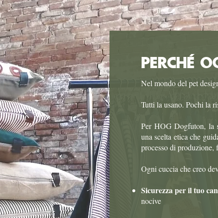
PERCHÉ O
Nel mondo del pet design
Tutti la usano. Pochi la r
s
Per HOG Dogfuton, la
una scelta etica che guida
processo di produzione, f
Ogni cuccia che creo deve
Sicurezza per il tuo ca
nocive