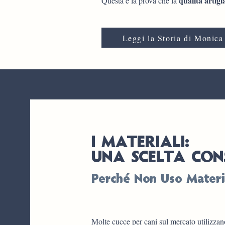
qualità artigi
Questa è la prova che la
Leggi la Storia di Monica
I MATERIALI:
UNA SCELTA CON
Perché Non Uso Materia
Molte cucce per cani sul mercato utilizzano