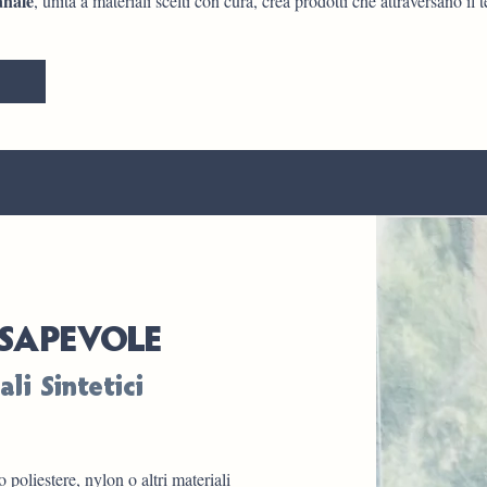
anale
, unita a materiali scelti con cura, crea prodotti che attraversano il
SAPEVOLE
li Sintetici
 poliestere, nylon o altri materiali