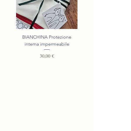
BIANCHINA Protezione
THINY Lunghina/Guinzag
interna impermeabile
da 3.5mt. in corda nauti
Prezzo
30,00 €